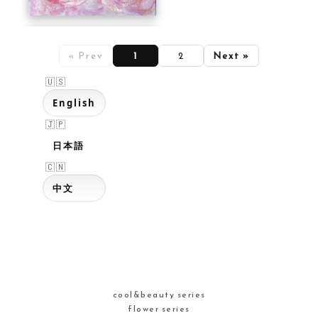
« Prev
1
2
Next »
English
日本語
中文
cool&beauty series
flower series